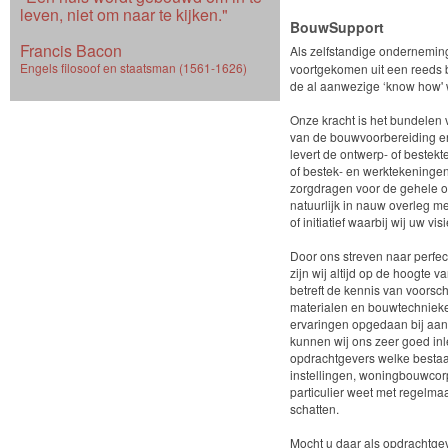
leven, niet om naar te kijken."
BouwSupport
Francis Bacon
Als zelfstandige ondernemin
Engels filosoof en staatsman (1561-1626)
voortgekomen uit een reeds
de al aanwezige ‘know how' w
Onze kracht is het bundelen 
van de bouwvoorbereiding en -
levert de ontwerp- of bestekt
of bestek- en werktekeningen
zorgdragen voor de gehele of
natuurlijk in nauw overleg me
of initiatief waarbij wij uw vis
Door ons streven naar perfec
zijn wij altijd op de hoogte 
betreft de kennis van voorsc
materialen en bouwtechniek
ervaringen opgedaan bij aan
kunnen wij ons zeer goed in
opdrachtgevers welke bestaan
instellingen, woningbouwcor
particulier weet met regelm
schatten.
Mocht u daar als opdrachtgever