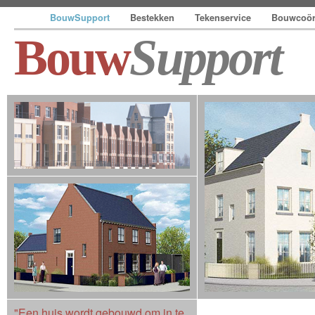
BouwSupport
Bestekken
Tekenservice
Bouwcoör
Bouw
Support
"Een huis wordt gebouwd om in te